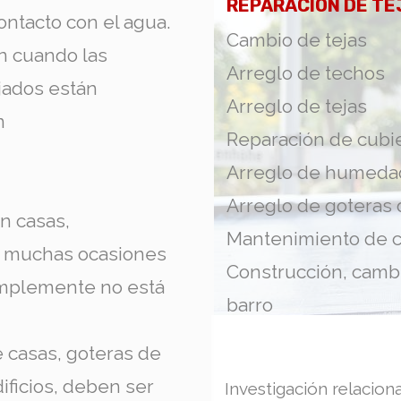
REPARACION DE TE
ontacto con el agua.
Cambio de tejas
an cuando las
Arreglo de techos
ejados están
Arreglo de tejas
n
Reparación de cubi
Arreglo de humeda
Arreglo de goteras
n casas,
Mantenimiento de c
n muchas ocasiones
Construcción, cambi
simplemente no está
barro
e casas, goteras de
dificios, deben ser
Investigación relacio