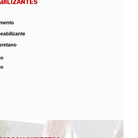
ABILIZANTES
emento
eabilizante
uretano
co
co